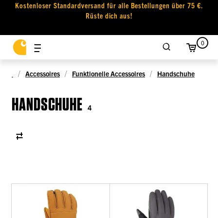
Kostenloser Standardversand für alle Bestellungen über 75 €.
Rüste dich aus!
0
Accessoires
Funktionelle Accessoires
Handschuhe
HANDSCHUHE
4