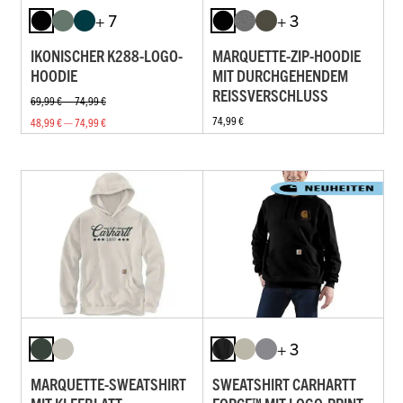
+ 7
+ 3
IKONISCHER K288-LOGO-
MARQUETTE-ZIP-HOODIE
HOODIE
MIT DURCHGEHENDEM
REISSVERSCHLUSS
69,99 € — 74,99 €
74,99 €
48,99 € — 74,99 €
+ 3
MARQUETTE-SWEATSHIRT
SWEATSHIRT CARHARTT