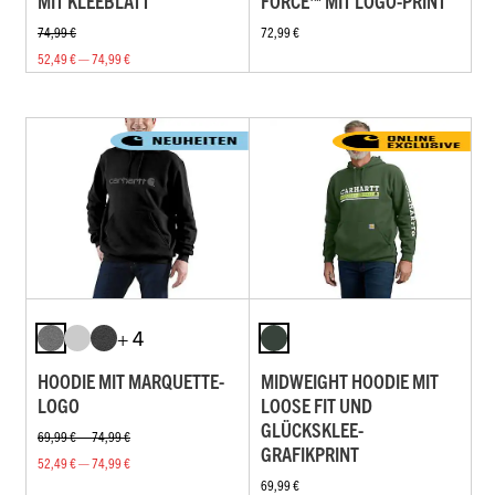
MIT KLEEBLATT
FORCE™ MIT LOGO-PRINT
74,99 €
72,99 €
52,49 € — 74,99 €
+ 4
HOODIE MIT MARQUETTE-
MIDWEIGHT HOODIE MIT
LOGO
LOOSE FIT UND
GLÜCKSKLEE-
69,99 € — 74,99 €
GRAFIKPRINT
52,49 € — 74,99 €
69,99 €