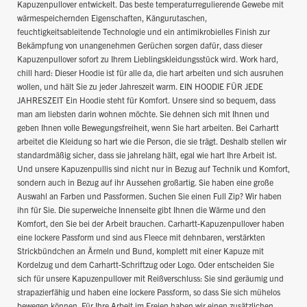
Kapuzenpullover entwickelt. Das beste temperaturregulierende Gewebe mit
wärmespeichernden Eigenschaften, Kängurutaschen,
feuchtigkeitsableitende Technologie und ein antimikrobielles Finish zur
Bekämpfung von unangenehmen Gerüchen sorgen dafür, dass dieser
Kapuzenpullover sofort zu Ihrem Lieblingskleidungsstück wird. Work hard,
chill hard: Dieser Hoodie ist für alle da, die hart arbeiten und sich ausruhen
wollen, und hält Sie zu jeder Jahreszeit warm. EIN HOODIE FÜR JEDE
JAHRESZEIT Ein Hoodie steht für Komfort. Unsere sind so bequem, dass
man am liebsten darin wohnen möchte. Sie dehnen sich mit Ihnen und
geben Ihnen volle Bewegungsfreiheit, wenn Sie hart arbeiten. Bei Carhartt
arbeitet die Kleidung so hart wie die Person, die sie trägt. Deshalb stellen wir
standardmäßig sicher, dass sie jahrelang hält, egal wie hart Ihre Arbeit ist.
Und unsere Kapuzenpullis sind nicht nur in Bezug auf Technik und Komfort,
sondern auch in Bezug auf ihr Aussehen großartig. Sie haben eine große
Auswahl an Farben und Passformen. Suchen Sie einen Full Zip? Wir haben
ihn für Sie. Die superweiche Innenseite gibt Ihnen die Wärme und den
Komfort, den Sie bei der Arbeit brauchen. Carhartt-Kapuzenpullover haben
eine lockere Passform und sind aus Fleece mit dehnbaren, verstärkten
Strickbündchen an Ärmeln und Bund, komplett mit einer Kapuze mit
Kordelzug und dem Carhartt-Schriftzug oder Logo. Oder entscheiden Sie
sich für unsere Kapuzenpullover mit Reißverschluss: Sie sind geräumig und
strapazierfähig und haben eine lockere Passform, so dass Sie sich mühelos
bewegen können. Für Ihre Arbeit im Freien haben wir einen zusätzlichen