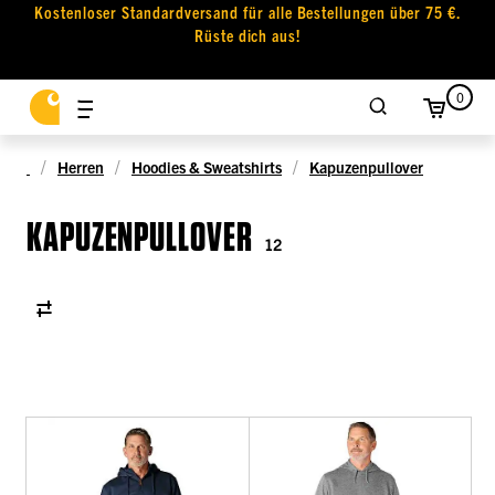
Kostenloser Standardversand für alle Bestellungen über 75 €.
Rüste dich aus!
0
Herren
Hoodies & Sweatshirts
Kapuzenpullover
KAPUZENPULLOVER
12