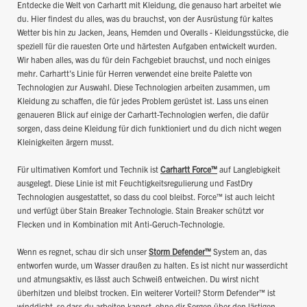
Entdecke die Welt von Carhartt mit Kleidung, die genauso hart arbeitet wie
du. Hier findest du alles, was du brauchst, von der Ausrüstung für kaltes
Wetter bis hin zu Jacken, Jeans, Hemden und Overalls - Kleidungsstücke, die
speziell für die rauesten Orte und härtesten Aufgaben entwickelt wurden.
Wir haben alles, was du für dein Fachgebiet brauchst, und noch einiges
mehr. Carhartt's Linie für Herren verwendet eine breite Palette von
Technologien zur Auswahl. Diese Technologien arbeiten zusammen, um
Kleidung zu schaffen, die für jedes Problem gerüstet ist. Lass uns einen
genaueren Blick auf einige der Carhartt-Technologien werfen, die dafür
sorgen, dass deine Kleidung für dich funktioniert und du dich nicht wegen
Kleinigkeiten ärgern musst.
Für ultimativen Komfort und Technik ist
Carhartt Force™
auf Langlebigkeit
ausgelegt. Diese Linie ist mit Feuchtigkeitsregulierung und FastDry
Technologien ausgestattet, so dass du cool bleibst. Force™ ist auch leicht
und verfügt über Stain Breaker Technologie. Stain Breaker schützt vor
Flecken und in Kombination mit Anti-Geruch-Technologie.
Wenn es regnet, schau dir sich unser
Storm Defender™
System an, das
entworfen wurde, um Wasser draußen zu halten. Es ist nicht nur wasserdicht
und atmungsaktiv, es lässt auch Schweiß entweichen. Du wirst nicht
überhitzen und bleibst trocken. Ein weiterer Vorteil? Storm Defender™ ist
winddicht, so dass du arbeiten kannst, ohne dir Sorgen über den lästigen