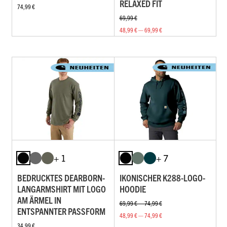
ELAXED FIT
74,99 €
69,99 €
48,99 € — 69,99 €
+ 1
+ 7
BEDRUCKTES DEARBORN-
IKONISCHER K288-LOGO-
LANGARMSHIRT MIT LOGO
HOODIE
AM ÄRMEL IN
69,99 € — 74,99 €
ENTSPANNTER PASSFORM
48,99 € — 74,99 €
34,99 €