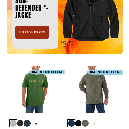
SUN-
DEFENDER™-
JACKE
JETZT SHOPPEN
+ 9
+ 1