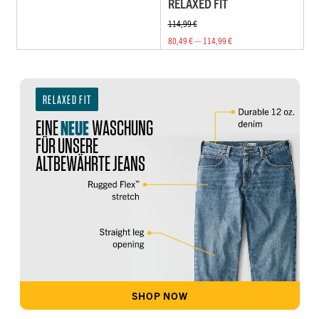
RELAXED FIT
114,99 €
80,49 € — 114,99 €
RELAXED FIT
EINE
NEUE
WASCHUNG
FÜR UNSERE
ALTBEWÄHRTE JEANS
SHOP NOW