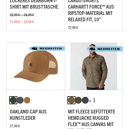
LOCKERES DEARBORN-T-
CARGO-SHORTS
SHIRT MIT BRUSTTASCHE
CARHARTT FORCE™ AUS
RIPSTOP-MATERIAL MIT
22,99 € — 24,99 €
RELAXED FIT, 10"
17,49 € — 24,99 €
72,99 €
+ 1
OAKLAND-CAP AUS
MIT FLEECE GEFÜTTERTE
KUNSTLEDER
HEMDJACKE RUGGED
FLEX™ AUS CANVAS MIT
27,99 €