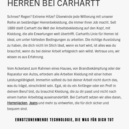
HERREN BEI CARHARTT
Schnee? Regen? Extreme Hitze? Überwinde jede Witterung mit unserer
Reihe an beständiger Herrenbekleidung, die immer ihren Job macht. Seit
1889 stellt Carhartt die Welt der Arbeitsbekleidung auf den Kopf, mit
Kleidung, die alle Erwartungen weit übertrifft. Carhartts Linie für Herren ist
ideal, um unter härtesten Bedingungen zu arbeiten. Die richtige Ausrüstung
zu haben, die dich nicht im Stich lässt, wenn es hart wird, ist alles was du
brauchst, wenn du bei deiner Arbeit erfolgreich sein willst. Vertraue uns, wir
wissen es aus Erfahrung.
Vom Ackerland zum Rahmen eines Hauses, von Brandbekämpfung oder der
Reparatur von Autos, erfordern alle Arbeiten Kleidung mit einer hohen
Leistungsfähigkeit. Immerhin solltest du bei deiner Arbeit nicht durch das,
was du trägst, einschränkt sein. Egal, ob du ein Anfänger oder ein Profi in
deinem Beruf bist, du brauchst Kleidung, die zu dir passt und nicht nach
einem harten Arbeitstag auseinanderfällt. Bei Carhartt setzen wir alles daran,
Herrenjacken
,
Jeans
und mehr zu entwerfen, die für dich sicher und
bequem sind.
ERNSTZUNEHMENDE TECHNOLOGIE, DIE WAS FÜR DICH TUT