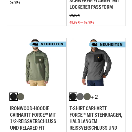
SCHWEREM FLANNEL MIT
59,99 €
LOCKERER PASSFORM
69,99 €
48,99 € — 69,99 €
+ 2
IRONWOOD-HOODIE
T-SHIRT CARHARTT
CARHARTT FORCE™ MIT
FORCE™ MIT STEHKRAGEN,
1/2-REISSVERSCHLUSS U
HALBLANGEM
ND RELAXED FIT
REISSVERSCHLUSS UND R