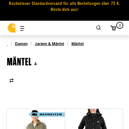
Kostenloser Standardversand für alle Bestellungen über 75 €.
Rüste dich aus!
0
Damen
Jacken & Mäntel
Mäntel
MÄNTEL
4