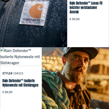
Rain Defender™ Loose Fit
leichter verstaubarer
Anorak
€ 99,99
STYLE#
104315
Rain Defender™ Isolierte
Nylonweste mit Stehkragen
€ 89,99