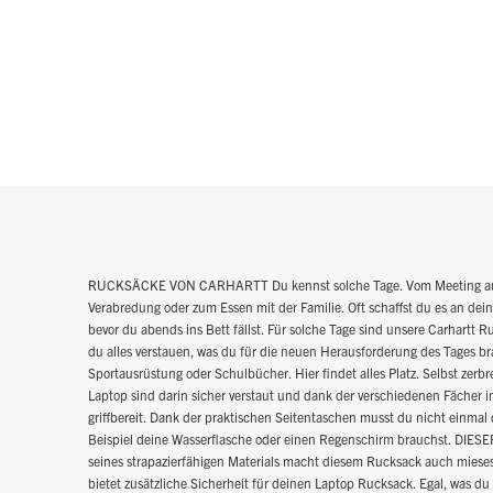
RUCKSÄCKE VON CARHARTT Du kennst solche Tage. Vom Meeting auf d
Verabredung oder zum Essen mit der Familie. Oft schaffst du es an dei
bevor du abends ins Bett fällst. Für solche Tage sind unsere Carhartt 
du alles verstauen, was du für die neuen Herausforderung des Tages br
Sportausrüstung oder Schulbücher. Hier findet alles Platz. Selbst zerb
Laptop sind darin sicher verstaut und dank der verschiedenen Fächer im
griffbereit. Dank der praktischen Seitentaschen musst du nicht ein
Beispiel deine Wasserflasche oder einen Regenschirm brauchst. 
seines strapazierfähigen Materials macht diesem Rucksack auch mieses 
bietet zusätzliche Sicherheit für deinen Laptop Rucksack. Egal, was du 