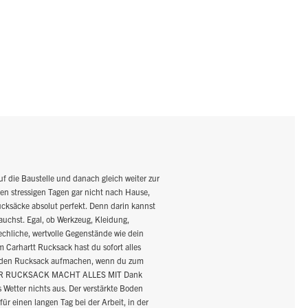
ie Baustelle und danach gleich weiter zur
nen stressigen Tagen gar nicht nach Hause,
Rucksäcke absolut perfekt. Denn darin kannst
auchst. Egal, ob Werkzeug, Kleidung,
rechliche, wertvolle Gegenstände wie dein
 Carhartt Rucksack hast du sofort alles
mal den Rucksack aufmachen, wenn du zum
DIESER RUCKSACK MACHT ALLES MIT Dank
Wetter nichts aus. Der verstärkte Boden
für einen langen Tag bei der Arbeit, in der