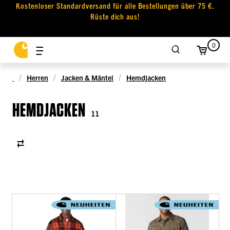
Kostenloser Standardversand für alle Bestellungen über 75 €.
Rüste dich aus!
0
Herren
Jacken & Mäntel
Hemdjacken
HEMDJACKEN
11