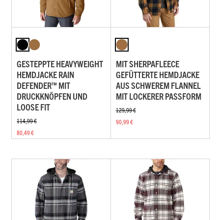
GESTEPPTE HEAVYWEIGHT
MIT SHERPAFLEECE
HEMDJACKE RAIN
GEFÜTTERTE HEMDJACKE
DEFENDER™ MIT
AUS SCHWEREM FLANNEL
DRUCKKNÖPFEN UND
MIT LOCKERER PASSFORM
LOOSE FIT
129,99 €
114,99 €
90,99 €
80,49 €