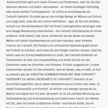
Außenschichten gibt es in vielen Formen und Passformen, aber für die Zeit
zwischen warmen und kalten Jahreszeiten - an einem knackigen Herbsttag
oder einem kühlen Frühlingsabend - ist nichts so zuverlässig wie ein
Carhartt-Overshirt. Es bietet genau die richtige Menge an Wärme und Schutz
und sorgt dafür, dass Sie sich immer wohlfühlen - egal, ob Sie hart arbeiten,
einfach nur die wohlverdiente Zeit mit Ihrem Lieblingshobby verbringen oder
eine lässige Wanderung unternehmen - die Carhartt-Überziehjacke ist immer
praktisch. Halb Hemd, halb Jacke, kombiniert sie das Beste aus beiden
Welten mit solider Handwerkskunst und dem robusten, aber stilvollen
Charme von Carhartt. Die flexible und umfassende Abdeckung gibt Ihnen
die Freiheit zu arbeiten, ohne dass Sie sich Sorgen machen müssen, dass Sie
frieren oder ein Schlechtwettereinbruch droht. Die Carhartt-Kollektion an
Überhemden ist dick und strapazierfähig und bietet Schutz vor den
Elementen sowie vor Schnitten und Kratzern. Einfach ausgedrückt: Unsere
Überhemden wurden für Sie entworfen, weil wir wissen, was es heißt, so hart
zu arbeiten wie Sie. KREATIVE KOMBINATIONEN MIT DEM CARHARTT
OVERSHIRT Ein MENS OVERSHIRTS AT CARHARTT Overshirt ist ein
Grundnahrungsmittel, das in jedem Kleiderschrank zu finden sein sollte. Es
bietet Funktionalität und Komfort, ist leichter und weniger sperrig als ein
Mantel und eignet sich für jede Jahreszeit. Es ist die perfekte Mischung aus
Oberbekleidung und Innenbekleidung und bietet einen Hauch von Wärme
mit Stil, aber mit einem zusätzlichen Vorteil - technische Stoffe, die vor
Regen und Wind, Schweiß und Flecken schützen. Die Überhemden von