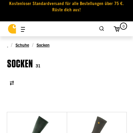
Kostenloser Standardversand für alle Bestellungen über 75 €.
Rüste dich aus!
0
Schuhe
Socken
SOCKEN
31