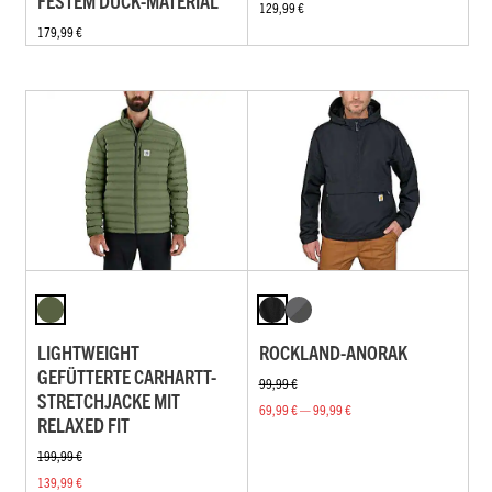
FESTEM DUCK-MATERIAL
129,99 €
179,99 €
LIGHTWEIGHT
ROCKLAND-ANORAK
GEFÜTTERTE CARHARTT-
99,99 €
STRETCHJACKE MIT
69,99 € — 99,99 €
RELAXED FIT
199,99 €
139,99 €