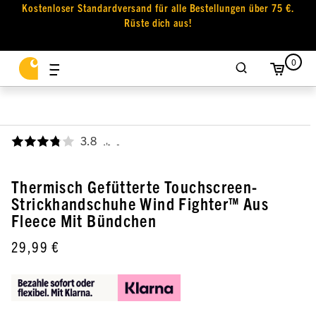
Kostenloser Standardversand für alle Bestellungen über 75 €.
Rüste dich aus!
0
3.8
,
Thermisch Gefütterte Touchscreen-
Strickhandschuhe Wind Fighter™ Aus
Fleece Mit Bündchen
29,99 €