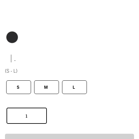
|
(S - L)
S
M
L