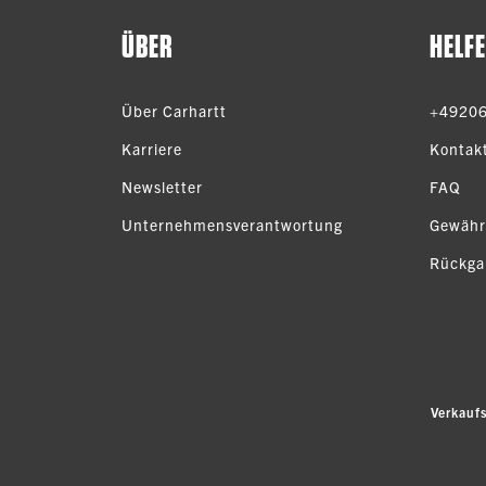
ÜBER
HELF
Über Carhartt
+4920
Karriere
Kontak
Newsletter
FAQ
Unternehmensverantwortung
Gewähr
Rückga
Verkauf