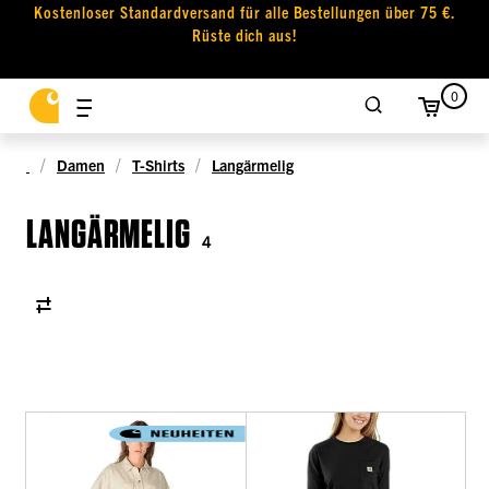
Kostenloser Standardversand für alle Bestellungen über 75 €.
Rüste dich aus!
0
Damen
T-Shirts
Langärmelig
LANGÄRMELIG
4