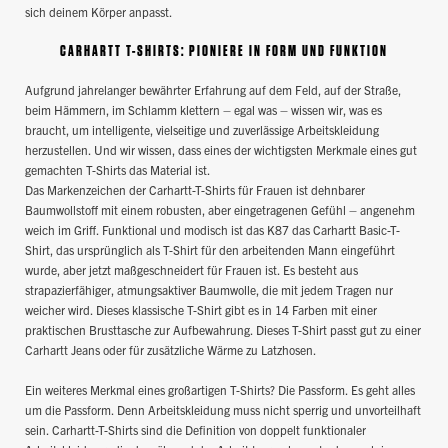
sich deinem Körper anpasst.
CARHARTT T-SHIRTS: PIONIERE IN FORM UND FUNKTION
Aufgrund jahrelanger bewährter Erfahrung auf dem Feld, auf der Straße,
beim Hämmern, im Schlamm klettern – egal was – wissen wir, was es
braucht, um intelligente, vielseitige und zuverlässige Arbeitskleidung
herzustellen. Und wir wissen, dass eines der wichtigsten Merkmale eines gut
gemachten T-Shirts das Material ist.
Das Markenzeichen der Carhartt-T-Shirts für Frauen ist dehnbarer
Baumwollstoff mit einem robusten, aber eingetragenen Gefühl – angenehm
weich im Griff. Funktional und modisch ist das K87 das Carhartt Basic-T-
Shirt, das ursprünglich als T-Shirt für den arbeitenden Mann eingeführt
wurde, aber jetzt maßgeschneidert für Frauen ist. Es besteht aus
strapazierfähiger, atmungsaktiver Baumwolle, die mit jedem Tragen nur
weicher wird. Dieses klassische T-Shirt gibt es in 14 Farben mit einer
praktischen Brusttasche zur Aufbewahrung. Dieses T-Shirt passt gut zu einer
Carhartt Jeans oder für zusätzliche Wärme zu Latzhosen.
Ein weiteres Merkmal eines großartigen T-Shirts? Die Passform. Es geht alles
um die Passform. Denn Arbeitskleidung muss nicht sperrig und unvorteilhaft
sein. Carhartt-T-Shirts sind die Definition von doppelt funktionaler