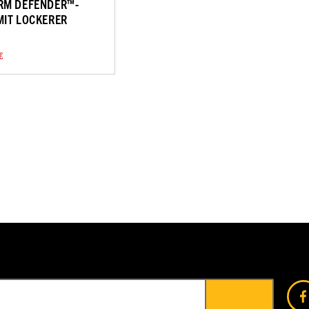
RM DEFENDER™-
MIT LOCKERER
€