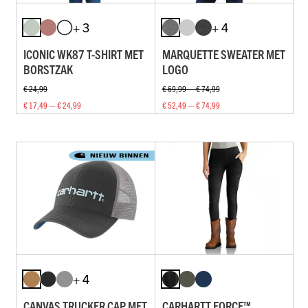
+ 3
+ 4
ICONIC WK87 T-SHIRT MET
MARQUETTE SWEATER MET
BORSTZAK
LOGO
€ 24,99
€ 69,99 — € 74,99
€ 17,49 — € 24,99
€ 52,49 — € 74,99
+ 4
CANVAS TRUCKER CAP MET
CARHARTT FORCE™