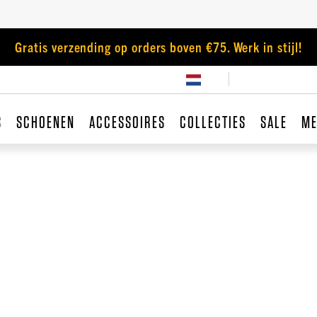
Gratis verzending op orders boven €75. Werk in stijl!
S
SCHOENEN
ACCESSOIRES
COLLECTIES
SALE
ME