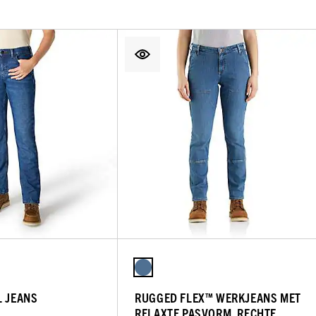
L JEANS
RUGGED FLEX™ WERKJEANS MET
RELAXTE PASVORM, RECHTE