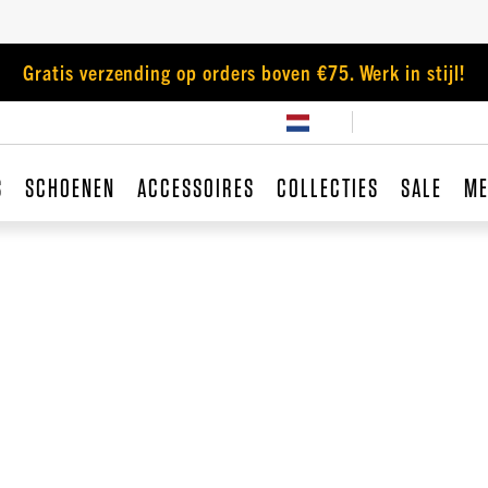
Gratis verzending op orders boven €75. Werk in stijl!
S
SCHOENEN
ACCESSOIRES
COLLECTIES
SALE
ME