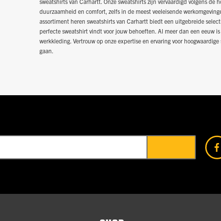
sweatshirts van Carhartt. Onze sweatshirts zijn vervaardigd volgens de
duurzaamheid en comfort, zelfs in de meest veeleisende werkomgevinge
assortiment heren sweatshirts van Carhartt biedt een uitgebreide selectie
perfecte sweatshirt vindt voor jouw behoeften. Al meer dan een eeuw 
werkkleding. Vertrouw op onze expertise en ervaring voor hoogwaardige 
gaan.