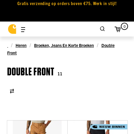
Gratis verzending op orders boven €75. Werk in stijl!
0
Heren
Broeken, Jeans En Korte Broeken
Double
Front
DOUBLE FRONT
11