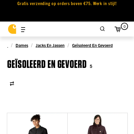
Gratis verzending op orders boven €75. Werk in stijl!
0
Dames
Jacks En Jassen
Geïsoleerd En Gevoerd
GEÏSOLEERD EN GEVOERD
5