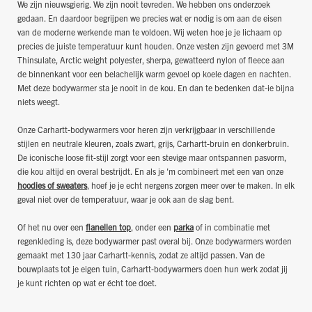
We zijn nieuwsgierig. We zijn nooit tevreden. We hebben ons onderzoek
gedaan. En daardoor begrijpen we precies wat er nodig is om aan de eisen
van de moderne werkende man te voldoen. Wij weten hoe je je lichaam op
precies de juiste temperatuur kunt houden. Onze vesten zijn gevoerd met 3M
Thinsulate, Arctic weight polyester, sherpa, gewatteerd nylon of fleece aan
de binnenkant voor een belachelijk warm gevoel op koele dagen en nachten.
Met deze bodywarmer sta je nooit in de kou. En dan te bedenken dat-ie bijna
niets weegt.
Onze Carhartt-bodywarmers voor heren zijn verkrijgbaar in verschillende
stijlen en neutrale kleuren, zoals zwart, grijs, Carhartt-bruin en donkerbruin.
De iconische loose fit-stijl zorgt voor een stevige maar ontspannen pasvorm,
die kou altijd en overal bestrijdt. En als je 'm combineert met een van onze
hoodies of sweaters
, hoef je je echt nergens zorgen meer over te maken. In elk
geval niet over de temperatuur, waar je ook aan de slag bent.
Of het nu over een
flanellen top
, onder een
parka
of in combinatie met
regenkleding is, deze bodywarmer past overal bij. Onze bodywarmers worden
gemaakt met 130 jaar Carhartt-kennis, zodat ze altijd passen. Van de
bouwplaats tot je eigen tuin, Carhartt-bodywarmers doen hun werk zodat jij
je kunt richten op wat er écht toe doet.