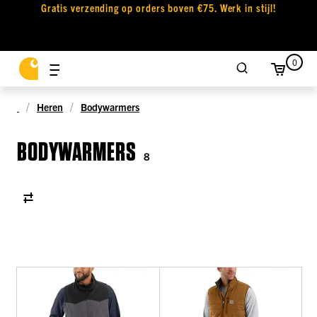
Gratis verzending op orders boven €75. Werk in stijl!
0
Heren
Bodywarmers
BODYWARMERS
8