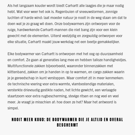
Als het langzaam kouder wordt biedt Carhartt alle laagjes die je maar nodig
hebt. Wat voor weer het ook is. Regenbuien of sneeuwstormen, zonnige
luchten of harde wind: laat moeder natuur je nooit in de weg staan om dat te
doen wat je zo graag wil doen. Onze bodywarmers zijn ontworpen voor de
ruige, hardwerkende Carhartt-mannen die niet bang zijn voor een klein
gevecht met de elementen. Uiterst veelzijdig en zorgvuldig ontworpen voor
elke situatie, Carhartt maakt jouw werkdag net een beetje gemakkelijker.
Elke bodywarmer van Carhartt is ontworpen met het oog op duurzaamheid
en comfort. Ze gaan al generaties lang mee en hebben talloze handigheidjes.
Multifunctionele zakken bijvoorbeeld, waaronder binnenzakken met
klittenband, zakken om je handen in op te warmen, en cargo zakken waarin
je je gereedschap in kunt verstoppen. Maar comfort zit in meer kenmerken:
de technische voering voor extra warmte, vlambestendige materialen,
versterkte drievoudig gestikte naden, het lichte gewicht, een verlaagde
staartzoom voor extra rugbescherming, stevige ritsen en nog veel en veel
meer. Je vraagt je misschien af: hoe doen ze het? Maar het antwoord is
simpel.
NOOIT MEER KOUD: DE BODYWARMER DIE JE ALTIJD EN OVERAL
BESCHERMT