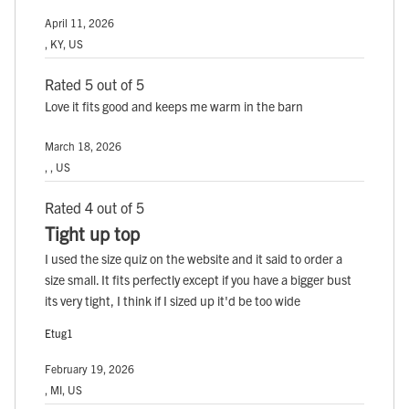
April 11, 2026
, KY, US
Rated 5 out of 5
Love it fits good and keeps me warm in the barn
March 18, 2026
, , US
Rated 4 out of 5
Tight up top
I used the size quiz on the website and it said to order a
size small. It fits perfectly except if you have a bigger bust
its very tight, I think if I sized up it'd be too wide
Etug1
February 19, 2026
, MI, US