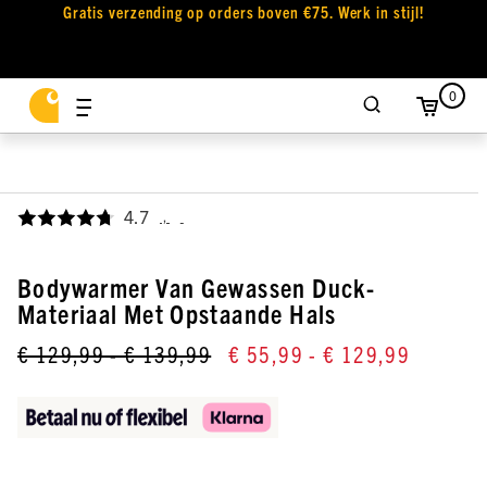
Gratis verzending op orders boven €75. Werk in stijl!
0
4.7
,
Bodywarmer Van Gewassen Duck-
Materiaal Met Opstaande Hals
€ 129,99
- € 139,99
€ 55,99
- € 129,99