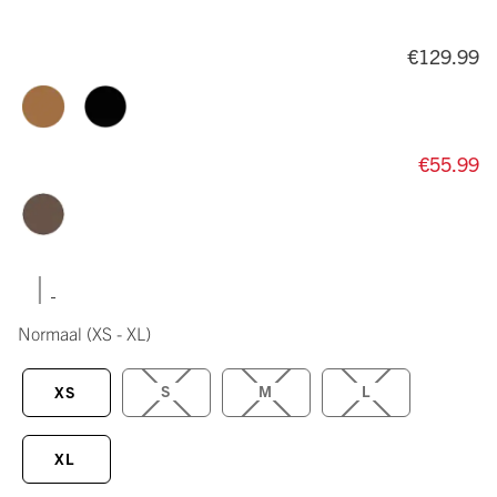
€129.99
€55.99
|
Normaal
(XS - XL)
S
M
L
XS
XL