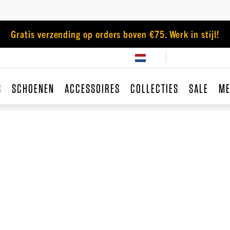
Gratis verzending op orders boven €75. Werk in stijl!
S
SCHOENEN
ACCESSOIRES
COLLECTIES
SALE
ME