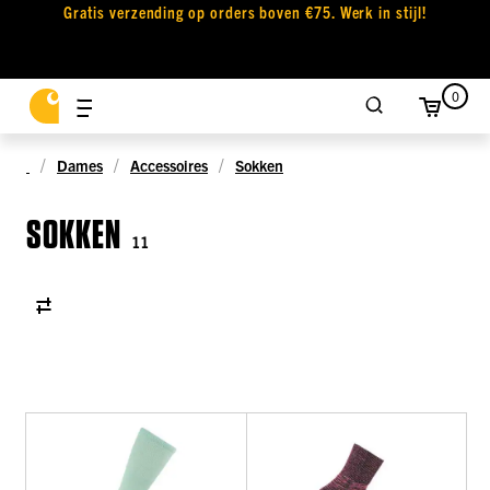
Gratis verzending op orders boven €75. Werk in stijl!
0
Dames
Accessoires
Sokken
SOKKEN
11