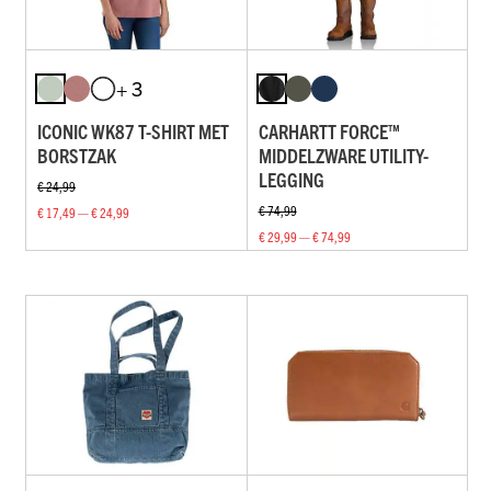
+ 3
ICONIC WK87 T-SHIRT MET
CARHARTT FORCE™
BORSTZAK
MIDDELZWARE UTILITY-
LEGGING
€ 24,99
€ 74,99
€ 17,49 — € 24,99
€ 29,99 — € 74,99