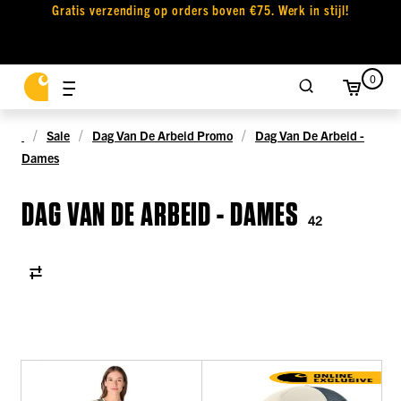
Gratis verzending op orders boven €75. Werk in stijl!
0
Sale
Dag Van De Arbeid Promo
Dag Van De Arbeid -
Dames
DAG VAN DE ARBEID - DAMES
42