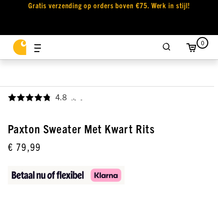
Gratis verzending op orders boven €75. Werk in stijl!
0
4.8
,
Paxton Sweater Met Kwart Rits
€ 79,99