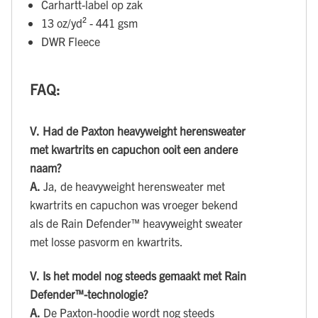
Carhartt-label op zak
13 oz/yd² - 441 gsm
DWR Fleece
FAQ:
V.
Had de Paxton heavyweight herensweater
met kwartrits en capuchon ooit een andere
naam?
A.
Ja, de heavyweight herensweater met
kwartrits en capuchon was vroeger bekend
als de Rain Defender™ heavyweight sweater
met losse pasvorm en kwartrits.
V.
Is het model nog steeds gemaakt met Rain
Defender™-technologie?
A.
De Paxton-hoodie wordt nog steeds