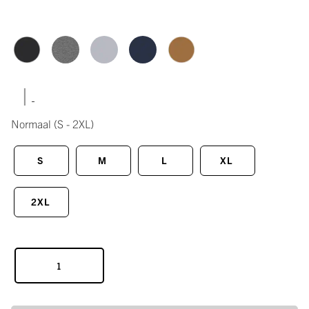
|
Normaal
(S - 2XL)
S
M
L
XL
2XL