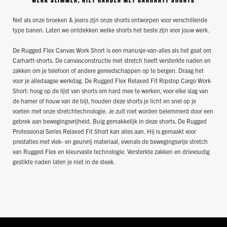
WERK SLIMMER, NIET HARDER MET CARHARTT SHORTS
Net als onze broeken & jeans zijn onze shorts ontworpen voor verschillende
type banen. Laten we ontdekken welke shorts het beste zijn voor jouw werk.
De Rugged Flex Canvas Work Short is een manusje-van-alles als het gaat om
Carhartt-shorts. De canvasconstructie met stretch heeft versterkte naden en
zakken om je telefoon of andere gereedschappen op te bergen. Draag het
voor je alledaagse werkdag. De Rugged Flex Relaxed Fit Ripstop Cargo Work
Short: hoog op de lijst van shorts om hard mee te werken, voor elke slag van
de hamer of houw van de bijl, houden deze shorts je licht en snel op je
voeten met onze stretchtechnologie. Je zult niet worden belemmerd door een
gebrek aan bewegingsvrijheid. Buig gemakkelijk in deze shorts. De Rugged
Professional Series Relaxed Fit Short kan alles aan. Hij is gemaakt voor
prestaties met vlek- en geurvrij materiaal, evenals de bewegingsvrije stretch
van Rugged Flex en kleurvaste technologie. Versterkte zakken en drievoudig
gestikte naden laten je niet in de steek.