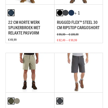
+ 1
22 CM KORTE WERK
RUGGED FLEX™ STEEL 30
SPIJKERBROEK MET
CM RIPSTOP CARGOSHORT
RELAXTE PASVORM
€ 99,99 — € 109,99
€ 49,99
€ 82,49 — € 99,99