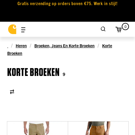
Gratis verzending op orders boven €75. Werk in stijl!
0
Heren
Broeken, Jeans En Korte Broeken
Korte
Broeken
KORTE BROEKEN
9