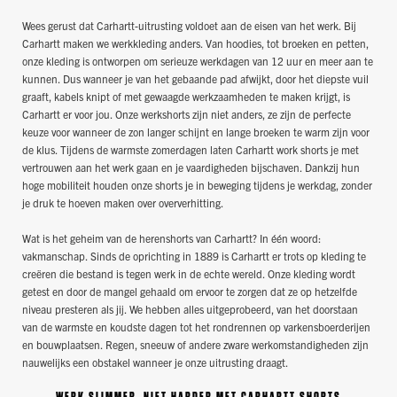
Wees gerust dat Carhartt-uitrusting voldoet aan de eisen van het werk. Bij
Carhartt maken we werkkleding anders. Van hoodies, tot broeken en petten,
onze kleding is ontworpen om serieuze werkdagen van 12 uur en meer aan te
kunnen. Dus wanneer je van het gebaande pad afwijkt, door het diepste vuil
graaft, kabels knipt of met gewaagde werkzaamheden te maken krijgt, is
Carhartt er voor jou. Onze werkshorts zijn niet anders, ze zijn de perfecte
keuze voor wanneer de zon langer schijnt en lange broeken te warm zijn voor
de klus. Tijdens de warmste zomerdagen laten Carhartt work shorts je met
vertrouwen aan het werk gaan en je vaardigheden bijschaven. Dankzij hun
hoge mobiliteit houden onze shorts je in beweging tijdens je werkdag, zonder
je druk te hoeven maken over oververhitting.
Wat is het geheim van de herenshorts van Carhartt? In één woord:
vakmanschap. Sinds de oprichting in 1889 is Carhartt er trots op kleding te
creëren die bestand is tegen werk in de echte wereld. Onze kleding wordt
getest en door de mangel gehaald om ervoor te zorgen dat ze op hetzelfde
niveau presteren als jij. We hebben alles uitgeprobeerd, van het doorstaan
van de warmste en koudste dagen tot het rondrennen op varkensboerderijen
en bouwplaatsen. Regen, sneeuw of andere zware werkomstandigheden zijn
nauwelijks een obstakel wanneer je onze uitrusting draagt.