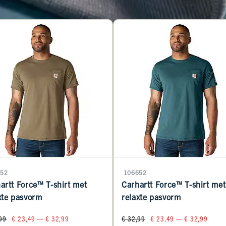
52
106652
artt Force™ T-shirt met
Carhartt Force™ T-shirt met
xte pasvorm
relaxte pasvorm
99
€ 23,49 — € 32,99
€ 32,99
€ 23,49 — € 32,99