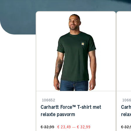
106652
1066
Carhartt Force™ T-shirt met
Carh
relaxte pasvorm
rela
€ 32,99
€ 23,49 — € 32,99
€ 32,