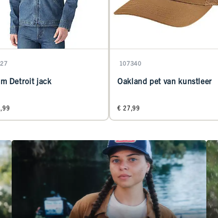
27
107340
m Detroit jack
Oakland pet van kunstleer
9,99
€ 27,99