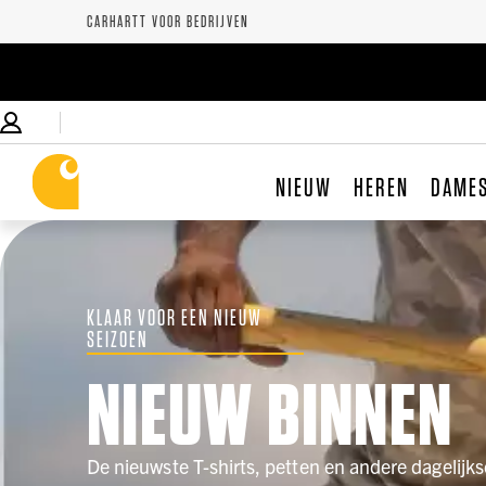
CARHARTT VOOR BEDRIJVEN
NIEUW
HEREN
DAME
KLAAR VOOR EEN NIEUW
SEIZOEN
NIEUW BINNEN
De nieuwste T-shirts, petten en andere dagelijk