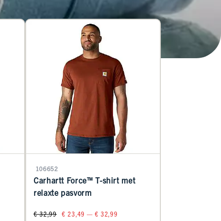
106652
Carhartt Force™ T-shirt met
relaxte pasvorm
€ 32,99
€ 23,49 — € 32,99