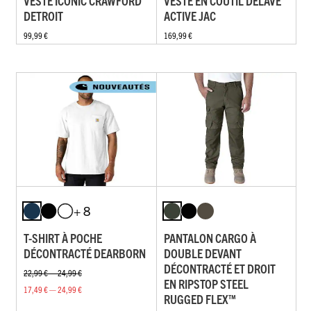
VESTE ICONIC CRAWFORD
VESTE EN COUTIL DÉLAVÉ
DETROIT
ACTIVE JAC
99,99 €
169,99 €
+ 8
T-SHIRT À POCHE
PANTALON CARGO À
DÉCONTRACTÉ DEARBORN
DOUBLE DEVANT
DÉCONTRACTÉ ET DROIT
22,99 € — 24,99 €
EN RIPSTOP STEEL
17,49 € — 24,99 €
RUGGED FLEX™