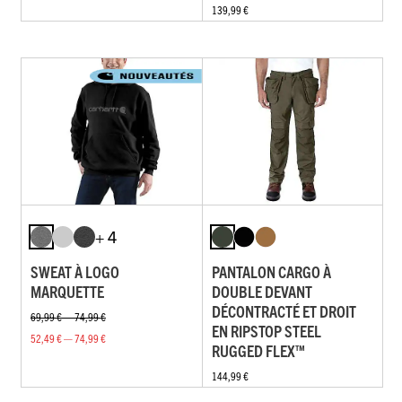
139,99 €
+ 4
SWEAT À LOGO
PANTALON CARGO À
MARQUETTE
DOUBLE DEVANT
DÉCONTRACTÉ ET DROIT
69,99 € — 74,99 €
EN RIPSTOP STEEL
52,49 € — 74,99 €
RUGGED FLEX™
144,99 €