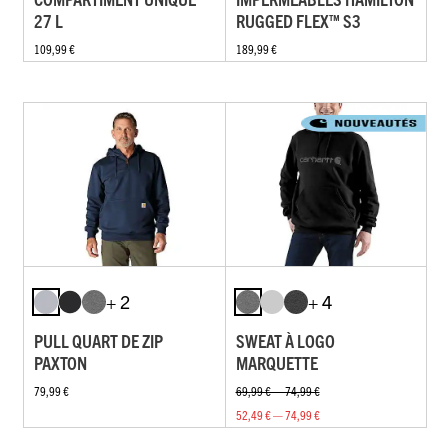
27 L
RUGGED FLEX™ S3
109,99 €
189,99 €
+ 2
+ 4
PULL QUART DE ZIP
SWEAT À LOGO
PAXTON
MARQUETTE
79,99 €
69,99 € — 74,99 €
52,49 € — 74,99 €