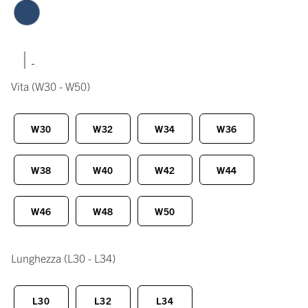
|
Vita
(W30 - W50)
W30
W32
W34
W36
W38
W40
W42
W44
W46
W48
W50
Lunghezza
(L30 - L34)
L30
L32
L34