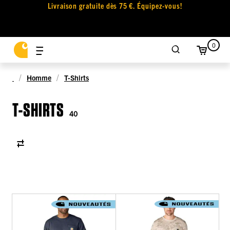
Livraison gratuite dès 75 €. Équipez-vous!
0
Homme
T-Shirts
T-SHIRTS
40