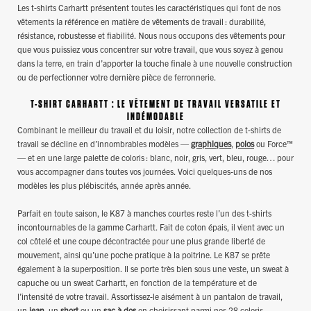
Les t-shirts Carhartt présentent toutes les caractéristiques qui font de nos
vêtements la référence en matière de vêtements de travail : durabilité,
résistance, robustesse et fiabilité. Nous nous occupons des vêtements pour
que vous puissiez vous concentrer sur votre travail, que vous soyez à genou
dans la terre, en train d’apporter la touche finale à une nouvelle construction
ou de perfectionner votre dernière pièce de ferronnerie.
T-SHIRT CARHARTT : LE VÊTEMENT DE TRAVAIL VERSATILE ET
INDÉMODABLE
Combinant le meilleur du travail et du loisir, notre collection de t-shirts de
travail se décline en d’innombrables modèles —
graphiques
,
polos
ou Force™
— et en une large palette de coloris : blanc, noir, gris, vert, bleu, rouge… pour
vous accompagner dans toutes vos journées. Voici quelques-uns de nos
modèles les plus plébiscités, année après année.
Parfait en toute saison, le K87 à manches courtes reste l’un des t-shirts
incontournables de la gamme Carhartt. Fait de coton épais, il vient avec un
col côtelé et une coupe décontractée pour une plus grande liberté de
mouvement, ainsi qu’une poche pratique à la poitrine. Le K87 se prête
également à la superposition. Il se porte très bien sous une veste, un sweat à
capuche ou un sweat Carhartt, en fonction de la température et de
l’intensité de votre travail. Assortissez-le aisément à un pantalon de travail,
un
jean
, un
short
ou un
sac à dos
en choisissant parmi nos 28 coloris.