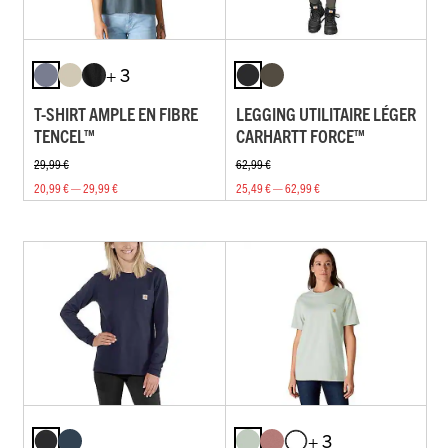
+ 3
T-SHIRT AMPLE EN FIBRE
LEGGING UTILITAIRE LÉGER
TENCEL™
CARHARTT FORCE™
29,99 €
62,99 €
20,99 € — 29,99 €
25,49 € — 62,99 €
+ 3