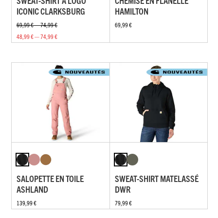
SWEAT-SHIRT À LOGO
CHEMISE EN FLANELLE
ICONIC CLARKSBURG
HAMILTON
69,99 € — 74,99 €
69,99 €
48,99 € — 74,99 €
SALOPETTE EN TOILE
SWEAT-SHIRT MATELASSÉ
ASHLAND
DWR
139,99 €
79,99 €