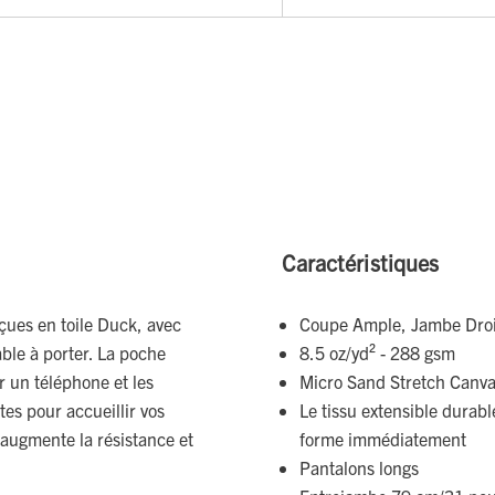
Caractéristiques
çues en toile Duck, avec
Coupe Ample, Jambe Droi
able à porter. La poche
8.5 oz/yd² - 288 gsm
r un téléphone et les
Micro Sand Stretch Canv
ntes pour accueillir vos
Le tissu extensible durab
 augmente la résistance et
forme immédiatement
Pantalons longs