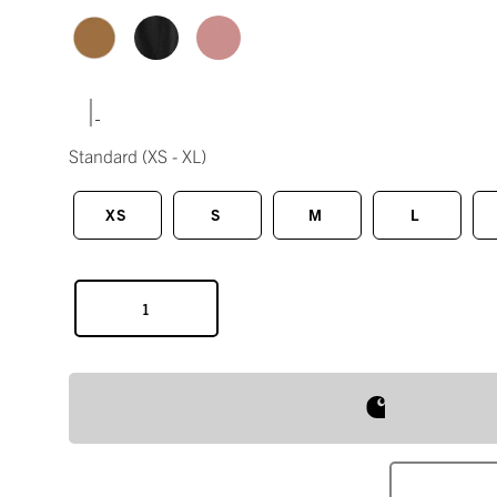
|
Standard
(XS - XL)
XS
S
M
L