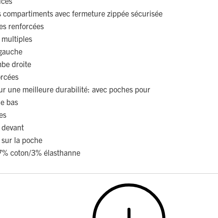
uces
rs compartiments avec fermeture zippée sécurisée
es renforcées
s multiples
 gauche
mbe droite
orcées
r une meilleure durabilité: avec poches pour
le bas
es
e devant
 sur la poche
97% coton/3% élasthanne