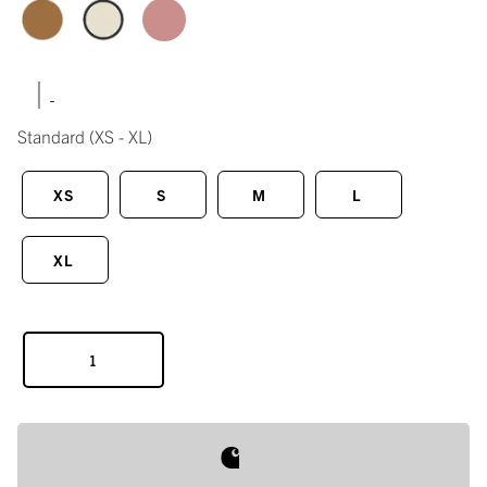
|
Standard
(XS - XL)
XS
S
M
L
XL