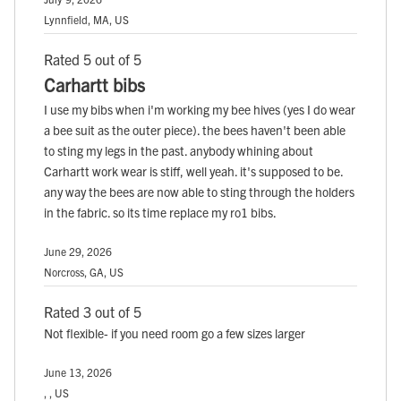
Lynnfield, MA, US
Rated 5 out of 5
Carhartt bibs
I use my bibs when i'm working my bee hives (yes I do wear
a bee suit as the outer piece). the bees haven't been able
to sting my legs in the past. anybody whining about
Carhartt work wear is stiff, well yeah. it's supposed to be.
any way the bees are now able to sting through the holders
in the fabric. so its time replace my ro1 bibs.
June 29, 2026
Norcross, GA, US
Rated 3 out of 5
Not flexible- if you need room go a few sizes larger
June 13, 2026
, , US