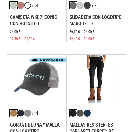
+ 3
+ 4
CAMISETA WK87 ICONIC
SUDADERA CON LOGOTIPO
CON BOLSILLO
MARQUETTE
24,99 €
69,99 € — 74,99 €
17,49 € — 24,99 €
52,49 € — 74,99 €
+ 4
GORRA DE LONA Y MALLA
MALLAS RESISTENTES
CON LOGOTIPO
CARHARTT FORCE™ DE