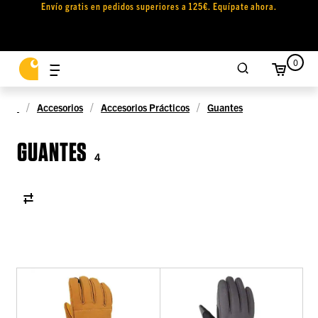
Envío gratis en pedidos superiores a 125€. Equípate ahora.
0
Accesorios
Accesorios Prácticos
Guantes
GUANTES
4