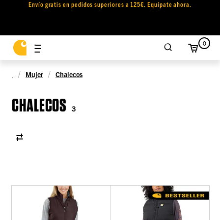
Envío gratis en pedidos superiores a 125€. Equípate ahora.
0
Mujer
Chalecos
CHALECOS
3