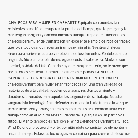
CHALECOS PARA MUJER EN CARHARTT Equípate con prendas tan
resistentes como tú, que superen la prueba del tiempo, que te protejan y te
mantengan abrigada y cómoda mientras trabajas. Ropa que funciona. Los
chalecos para mujer de Carhartt son un excelente ejemplo de ropa de trabajo
que lo da todo cuando necesitas ir un paso más allá. Nuestros chalecos
sirven para abrigar el cuerpo y protegerlo de los elementos. Póntelo cuando
haga más frío o en pleno invierno. Agradecerás el calor extra. Muévete con
libertad, olvídate del frío. Cuando hay que trabajar en serio, no te preocupes
por las cosas pequeñas. Carhartt te cubre las espaldas. CHALECOS
CARHARTT: TECNOLOGÍA DE ALTO RENDIMIENTO EN ACCIÓN Los
chalecos Carhartt para mujer están fabricados con una gran variedad de
materiales de alta calidad, repelentes al agua, resistentes al viento y
duraderos, diseñados para soportar las exigencias de su trabajo. Nuestra
vanguardista tecnología Rain-defender mantiene la lluvia fuera, a la vez que
te mantiene seca y protegida de los elementos. Estarás cómodo tanto en el
trabajo como en el ocio, ya estés cuidando de la granja o en un partido de
fútbol. El viento tampoco es rival con el Wind Defender de Carhartt a tu lado.
Wind Defender bloquea el viento, permitiéndote conquistar los elementos y
hacer el trabajo. Estas dos tecnologías se combinan para crear el chaleco más