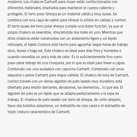
moderno. Los chalecos Carhartt para mujer están confeccionados con
diferentes materiales, diseñados para mantener el cuerpo caliente y
protegido. El forro polar Sherpa es un material cálido y muy suave. Se
combina con una capa de nailon para ofrecer lo último en calidez y confort.
El tacto suave del forro polar sherpa cumple una doble función, ya que el
propio chaleco es reversible, ofreciéndote dos looks en uno. Mientras que
otros chalecos están construidos con un aislamiento ligero y un tejido
reforzado, el tejido Cordura está hecho para aguantar largas horas de trabajo
duro, llueva o haga sol, Este chaleco es ideal para días fríos y húmedos o
cuando necesitas un poco más de calor. Es lo suficientemente fino como
para caber debajo de una chaqueta, por lo que es ideal para llevar a capas.
Combínalo con una sudadera con capucha Carhartt. Combínelo con unos
vaqueros o petos Carhartt para mayor calidez. El chaleco de lona de Carhartt,
confeccionado con un denso algodón de pato lavado muy duradero, está
diseñado para resistir derrames, abrasiones, los elementos... lo que sea. El
algodón de pato es un tejido que se adapta perfectamente a la ropa de
trabajo. El chaleco de pato lavado con forro de sherpa, de corte relajado,
tiene dos bolsillos delanteros, un dobladillo de cola caída y el dobladillo de
triple costura característico de Carhartt.