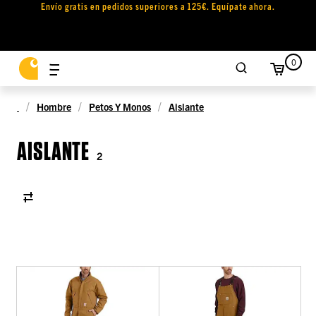
Envío gratis en pedidos superiores a 125€. Equípate ahora.
0
Hombre
Petos Y Monos
Aislante
AISLANTE
2