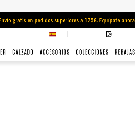
Envío gratis en pedidos superiores a 125€. Equípate ahora
JER
CALZADO
ACCESORIOS
COLECCIONES
REBAJA