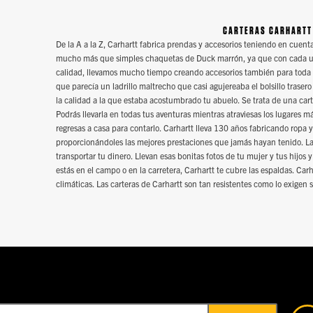
CARTERAS CARHARTT
De la A a la Z, Carhartt fabrica prendas y accesorios teniendo en cuenta
mucho más que simples chaquetas de Duck marrón, ya que con cada uno
calidad, llevamos mucho tiempo creando accesorios también para toda l
que parecía un ladrillo maltrecho que casi agujereaba el bolsillo traser
la calidad a la que estaba acostumbrado tu abuelo. Se trata de una car
Podrás llevarla en todas tus aventuras mientras atraviesas los lugares m
regresas a casa para contarlo. Carhartt lleva 130 años fabricando ropa 
proporcionándoles las mejores prestaciones que jamás hayan tenido. 
transportar tu dinero. Llevan esas bonitas fotos de tu mujer y tus hijos y
estás en el campo o en la carretera, Carhartt te cubre las espaldas. Carh
climáticas. Las carteras de Carhartt son tan resistentes como lo exigen 