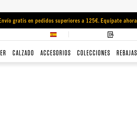
Envío gratis en pedidos superiores a 125€. Equípate ahora
JER
CALZADO
ACCESORIOS
COLECCIONES
REBAJA