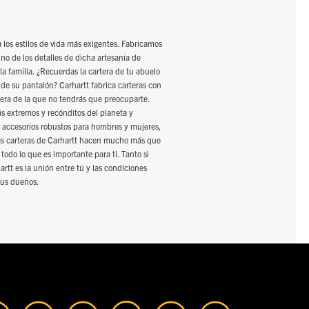
 los estilos de vida más exigentes. Fabricamos
 de los detalles de dicha artesanía de
a familia. ¿Recuerdas la cartera de tu abuelo
o de su pantalón? Carhartt fabrica carteras con
tera de la que no tendrás que preocuparte.
ás extremos y recónditos del planeta y
y accesorios robustos para hombres y mujeres,
Las carteras de Carhartt hacen mucho más que
 todo lo que es importante para ti. Tanto si
artt es la unión entre tú y las condiciones
sus dueños.