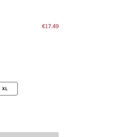
€17.49
XL