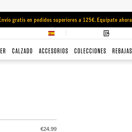
Envío gratis en pedidos superiores a 125€. Equípate ahora
JER
CALZADO
ACCESORIOS
COLECCIONES
REBAJA
€24.99