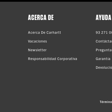
ACERCA DE
AYUDA
Acerca De Carhartt
93 271 0
Vacaciones
Contácta
Newsletter
Pregunta
Responsabilidad Corporativa
Garantía
Devoluci
Término