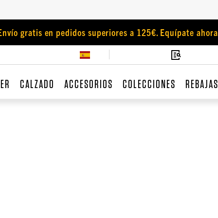
Envío gratis en pedidos superiores a 125€. Equípate ahora
JER
CALZADO
ACCESORIOS
COLECCIONES
REBAJA