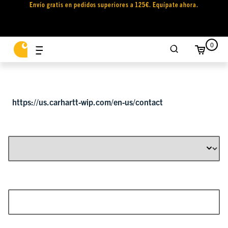
Envío gratis en pedidos superiores a 125€. Equípate ahora.
0
https://us.carhartt-wip.com/en-us/contact