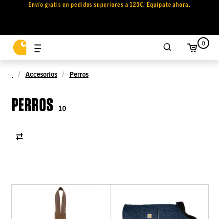
Envío gratis en pedidos superiores a 125€. Equípate ahora.
0
Accesorios
Perros
PERROS
10