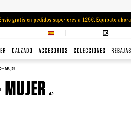
Envío gratis en pedidos superiores a 125€. Equípate ahora
JER
CALZADO
ACCESORIOS
COLECCIONES
REBAJA
o - Mujer
- MUJER
42