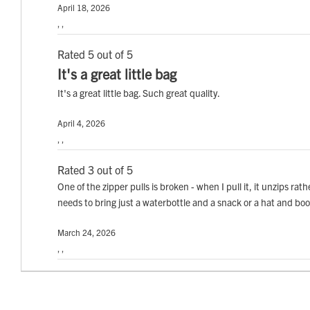
April 18, 2026
, ,
Rated 5 out of 5
It's a great little bag
It's a great little bag. Such great quality.
April 4, 2026
, ,
Rated 3 out of 5
One of the zipper pulls is broken - when I pull it, it unzips ra
needs to bring just a waterbottle and a snack or a hat and boo
March 24, 2026
, ,