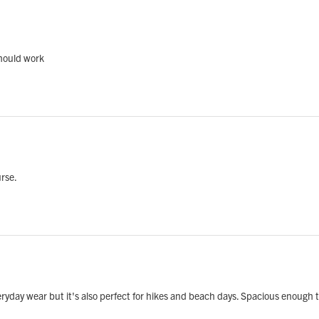
should work
urse.
everyday wear but it's also perfect for hikes and beach days. Spacious enough 