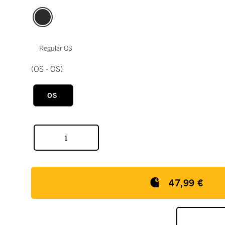
Regular OS
(OS - OS)
OS
47,99 €