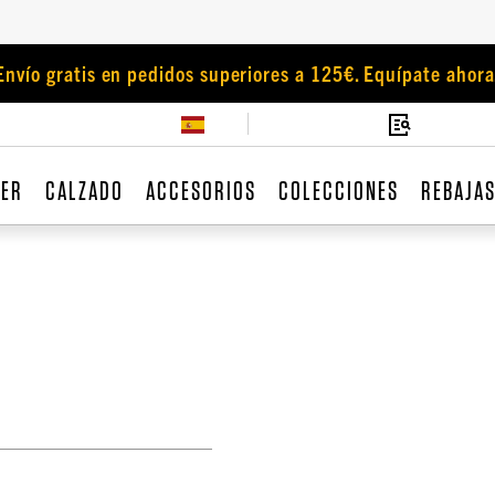
Envío gratis en pedidos superiores a 125€. Equípate ahora
JER
CALZADO
ACCESORIOS
COLECCIONES
REBAJA