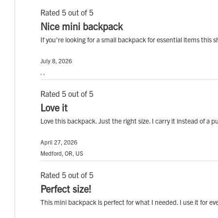
Rated 5 out of 5
Nice mini backpack
If you're looking for a small backpack for essential items this 
July 8, 2026
, ,
Rated 5 out of 5
Love it
Love this backpack. Just the right size. I carry it instead of a p
April 27, 2026
Medford, OR, US
Rated 5 out of 5
Perfect size!
This mini backpack is perfect for what I needed. I use it for 