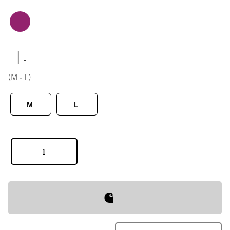
|
(M - L)
M
L