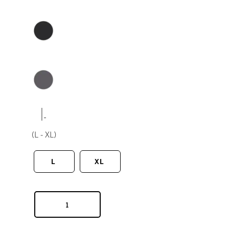
|
(L - XL)
L
XL