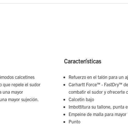
Características
cómodos calcetines
Refuerzo en el talón para un a
o que repele el sudor
Carhartt Force™ - FastDry™ de
ra una mayor
combatir el sudor y ofrecerte
e una mayor sujeción.
Calcetín bajo
Imbottitura su tallone, punta 
Empeine de malla para mayor 
Punto