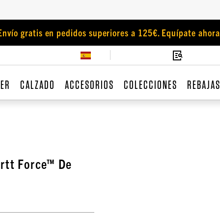
Envío gratis en pedidos superiores a 125€. Equípate ahora
JER
CALZADO
ACCESORIOS
COLECCIONES
REBAJA
rtt Force™ De