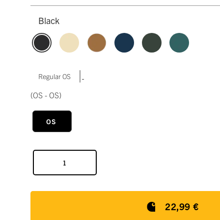
Black
|
Regular OS
(OS - OS)
OS
22,99 €