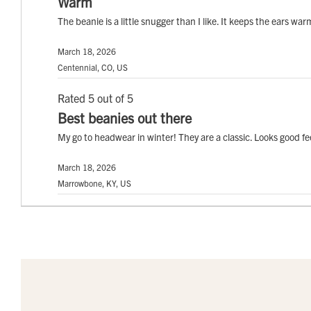
Warm
The beanie is a little snugger than I like. It keeps the ears war
March 18, 2026
Centennial, CO, US
Rated 5 out of 5
Best beanies out there
My go to headwear in winter! They are a classic. Looks good feel
March 18, 2026
Marrowbone, KY, US