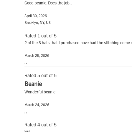
Good beanie. Does the job..
April 30, 2026
Brooklyn, NY, US
Rated 1 out of 5
2 of the 3 hats that I purchased have had the stitching come o
March 25, 2026
, ,
Rated 5 out of 5
Beanie
Wonderful beanie
March 24, 2026
, ,
Rated 4 out of 5